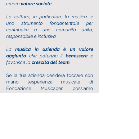
creare
valore sociale
.
La cultura, in particolare la musica, è
uno strumento fondamentale per
contribuire a una comunità unita,
responsabile e inclusiva.
La
musica in azienda è un valore
aggiunto
che potenzia il
benessere
e
favorisce la
crescita del team
.
Se la tua azienda desidera toccare con
mano l’esperienza musicale di
Fondazione Musicaper, possiamo
costruire insieme:
Attività e programmi
di welfare
culturale
Giornate di coinvolgimento dei tuoi
dipendenti e colleghi
Progetti di responsabilità sociale