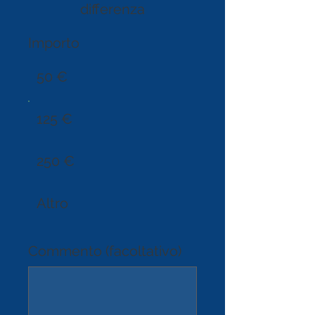
differenza
Importo
50 €
125 €
250 €
Altro
Commento (facoltativo)