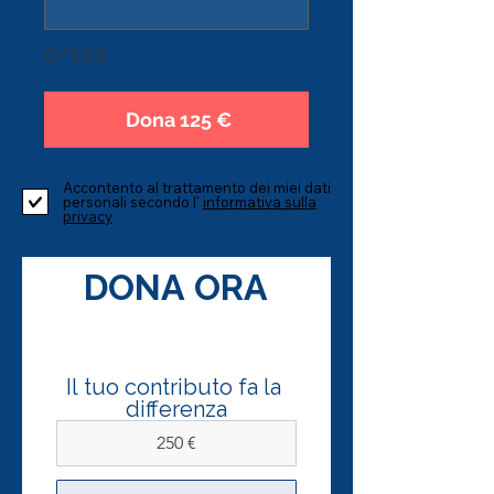
0/100
Dona 125 €
Accontento al trattamento dei miei dati
personali secondo l'
informativa sulla
privacy
DONA ORA
Il tuo contributo fa la 
differenza
250 €