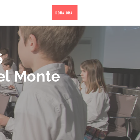
PROGETTI
SOSTIENICI
DONA ORA
6
el Monte