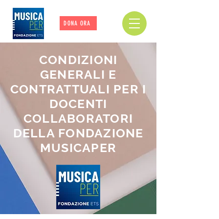
DONA ORA
CONDIZIONI
GENERALI E
CONTRATTUALI PER I
DOCENTI
COLLABORATORI
DELLA FONDAZIONE
MUSICAPER