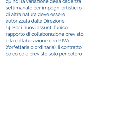
quindi la variazione della cadenza
settimanale per impegni artistici o
di altra natura deve essere
autorizzata dalla Direzione
14. Per i nuovi assunti l’unico
rapporto di collaborazione previsto
è la collaborazione con P.IVA
(forfettaria o ordinaria). Il contratto
co co co è previsto solo per coloro
che collaboravano con noi in questa
forma dall’AS
2023-2024
15. I compensi previsti per l’anno
scolastico
2025-2026
sono di
seguito descritti al punto 16. N.B.: Il
termine “lordo c.a.” significa il costo
complessivo che la Fondazione
deve sostenere per retribuire il
docente (lordo costo azienda),
quindi ogni onere contributivo e
fiscale connesso (compreso i bolli