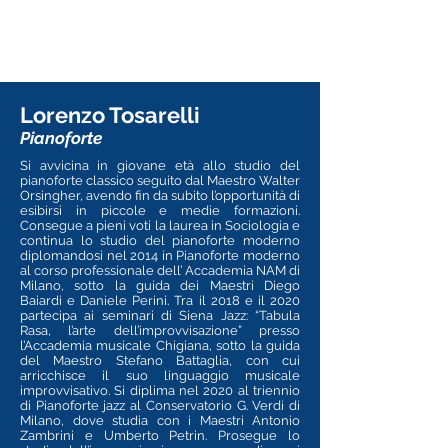
Lorenzo Tosarelli
Pianoforte
Si avvicina in giovane età allo studio del
pianoforte classico seguito dal Maestro Walter
Orsingher, avendo fin da subito l’opportunità di
esibirsi in piccole e medie formazioni.
Consegue a pieni voti la laurea in Sociologia e
continua lo studio del pianoforte moderno
diplomandosi nel 2014 in Pianoforte moderno
al corso professionale dell’ Accademia NAM di
Milano, sotto la guida dei Maestri Diego
Baiardi e Daniele Perini.
Tra il 2018 e il 2020
partecipa ai seminari di Siena Jazz: “Tabula
Rasa, l’arte dell’improvvisazione” presso
l’Accademia musicale Chigiana, sotto la guida
del Maestro Stefano Battaglia, con cui
arricchisce il suo linguaggio musicale
improvvisativo.
Si diplima nel 2020 al triennio
di Pianoforte jazz al Conservatorio G. Verdi di
Milano, dove studia con i Maestri Antonio
Zambrini e Umberto Petrin.
Prosegue lo