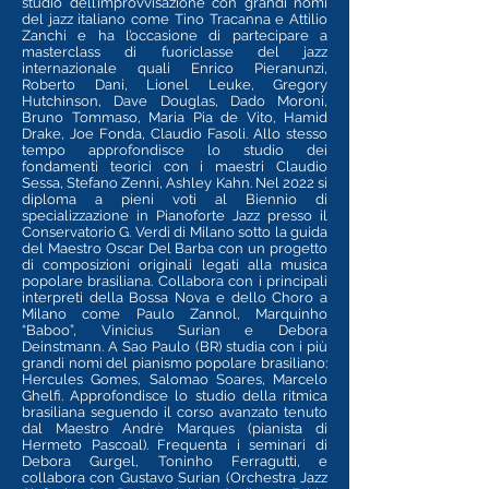
studio dell’improvvisazione con grandi nomi
del jazz italiano come Tino Tracanna e Attilio
Zanchi e ha l’occasione di partecipare a
masterclass di fuoriclasse del jazz
internazionale quali Enrico Pieranunzi,
Roberto Dani, Lionel Leuke, Gregory
Hutchinson, Dave Douglas, Dado Moroni,
Bruno Tommaso, Maria Pia de Vito, Hamid
Drake, Joe Fonda, Claudio Fasoli. Allo stesso
tempo approfondisce lo studio dei
fondamenti teorici con i maestri Claudio
Sessa, Stefano Zenni, Ashley Kahn.
Nel 2022 si
diploma a pieni voti al Biennio di
specializzazione in Pianoforte Jazz presso il
Conservatorio G. Verdi di Milano sotto la guida
del Maestro Oscar Del Barba con un progetto
di composizioni originali legati alla musica
popolare brasiliana. Collabora con i principali
interpreti della Bossa Nova e dello Choro a
Milano come Paulo Zannol, Marquinho
“Baboo”, Vinicius Surian e Debora
Deinstmann.
A Sao Paulo (BR) studia con i più
grandi nomi del pianismo popolare brasiliano:
Hercules Gomes, Salomao Soares, Marcelo
Ghelfi. Approfondisce lo studio della ritmica
brasiliana seguendo il corso avanzato tenuto
dal Maestro Andrè Marques (pianista di
Hermeto Pascoal). Frequenta i seminari di
Debora Gurgel, Toninho Ferragutti, e
collabora con Gustavo Surian (Orchestra Jazz