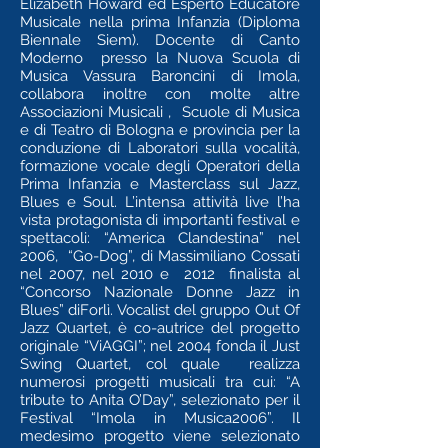
Elizabeth Howard ed Esperto Educatore
Musicale nella prima Infanzia (Diploma
Biennale Siem). Docente di Canto
Moderno presso la Nuova Scuola di
Musica Vassura Baroncini di Imola,
collabora inoltre con molte altre
Associazioni Musicali , Scuole di Musica
e di Teatro di Bologna e provincia per la
conduzione di Laboratori sulla vocalità,
formazione vocale degli Operatori della
Prima Infanzia e Masterclass sul Jazz,
Blues e Soul. L’intensa attività live l’ha
vista protagonista di importanti festival e
spettacoli: “America Clandestina” nel
2006, “Go-Dog”, di Massimiliano Cossati
nel 2007, nel 2010 e 2012 finalista al
“Concorso Nazionale Donne Jazz in
Blues” diForlì. Vocalist del gruppo Out Of
Jazz Quartet, è co-autrice del progetto
originale “ViAGGI”; nel 2004 fonda il Just
Swing Quartet, col quale realizza
numerosi progetti musicali tra cui: “A
tribute to Anita O’Day”, selezionato per il
Festival “Imola in Musica2006”. Il
medesimo progetto viene selezionato