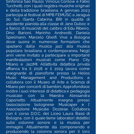
Sinfonica Sao Paulo), Vinicius Corilow e Fabio
Turchetti, con i quali registra musiche originali
e della tradizione brasiliana.
A gennaio 2023
partecipa al festival di MPB FEMUSC a Jaraguà
do Sul (Santa Catarina, BR) in qualità di
assistente pianista alla classe di Jane Duboc e
a fianco di musicisti del calibro di Edu Ribeiro,
Dino Barioni, Marinho Andreotti, Daniela
Spielmann, Marcelo Ghelfi.
Vive a Bologna
dove suona in numerose formazioni che
spaziano dalla musica jazz alla musica
popolare brasiliana e contemporanea. Negli
anni viene invitato a partecipare a importanti
manifestazioni musicali come Piano City
Milano e JazzMI.
All’attività didattica privata
affianca tra il 2018 e il 2019 lavora come
insegnante di pianoforte presso la Helios
Music Management and Productions e
collabora con il Museo di Arte e Scienza di
Milano per concerti di bambini. Approfondisce
inoltre i suoi interessi di didattica e pedagogia
musicale con la Maestra Alessandra
Caponetto.
Attualmente insegna presso
l’associazione bolognese Musicaper e l’
Associazione Musicale Dozzese. Collabora
con il corso D.O.C. del Liceo Laura Bassi di
Bologna, con il quale tiene laboratori didattici
sulle colonne sonore e la musica per
immagini. Attualmente sta componendo e
producendo la colonna sonora per il loro