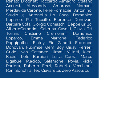
Renato Droghetti, Riccardo Almagro, Stefano
Accorsi, Alessandra Amoroso, Nomadi,
Pierdavide Carone, Irene Fornaciari, Antonino,
Studio 3, Antonella Lo Coco, Domenico
Loparco, Pia Tuccitto, Florence Donovan,
Barbara Cola, Giorgio Comaschi, Beppe Grillo,
AlbertoCamerini, Caterina Caselli, Cinzia TH
Torrini, Cristiano Cremonini, Domenico
Loparco, Emma Marrone, Federico
Poggipollini, Finley, Fio Zanotti, Florence
Donovan, Fuximile, Gem Boy, Giusy Ferreri,
Grido, Ivan Cattaneo, Jimmi Villotti, Kledi
Kadiu, Lele Barbieri, Luisa Corna, Marco
Ligabue, Placido, Salamone, Povia, Ricky
Portera, Roberto Ferri, Roberto Vecchioni,
Ron, Sonohra, Teo Ciavarella, Zero Assoluto.