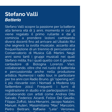
Stefano Valli
Batteria
Stefano Valli scopre la passione per la batteria
alla tenera età di 3 anni, momento in cui gli
viene regalato il primo rullante e dai 5
comincia a prendere lezioni cambiando
diversi docenti fino ad arrivare ad Ubaldo Rivi
che segnerà la svolta musicale, accanto alla
frequentazione di un triennio di percussioni al
Conservatorio di Musica G.B. Martini. Negli
anni sono tanti i gruppi musicali nei quali
Stefano milita, fra i quali quello con il giovane
cantautore di Bologna Lorenzo Visci,
collaborando, oltre che nel ruolo di batterista
e percussionista anche nella produzione
artistica. Numerosi i radio tour, in particolare
per tre anni con Radio Bruno, gli “opening act”,
il più rilevante con i Nomadi a Modena (29
Settembre 2011). Frequenti i turni di
registrazione in studio e le partecipazioni live,
collaborando con artisti come Andrea Otto
Salvato, Federico Aicardi, Felice Del Gaudio,
Filippo Zoffoli, Iskra Menarini, Jacopo Natalini,
Manuel Auteri, Massimiliano “Max” Marcolini,
Pietro Beltrani, Raffaele “Lele” Veronesi,